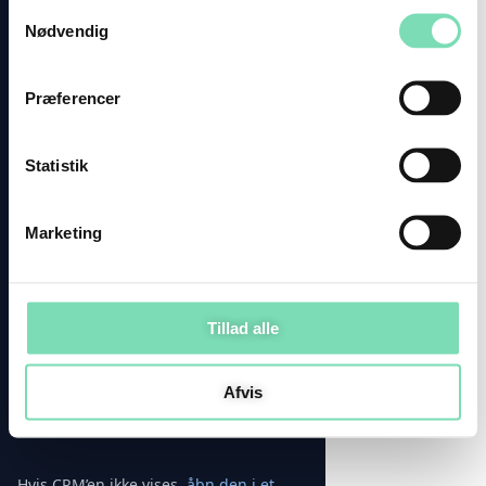
Samtykkevalg
Nødvendig
Præferencer
Statistik
Marketing
Tillad alle
Afvis
Hvis CRM’en ikke vises,
åbn den i et