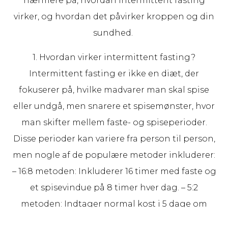
nærmere på, hvordan intermittent fasting
virker, og hvordan det påvirker kroppen og din
sundhed.
1. Hvordan virker intermittent fasting?
Intermittent fasting er ikke en diæt, der
fokuserer på, hvilke madvarer man skal spise
eller undgå, men snarere et spisemønster, hvor
man skifter mellem faste- og spiseperioder.
Disse perioder kan variere fra person til person,
men nogle af de populære metoder inkluderer:
– 16:8 metoden: Inkluderer 16 timer med faste og
et spisevindue på 8 timer hver dag. – 5:2
metoden: Indtager normal kost i 5 dage om
ugen og holder faste med reduktion af