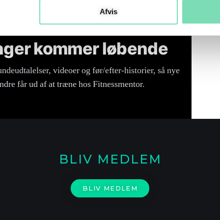
Afvis
inger kommer løbende
deudtalelser, videoer og før/efter-historier, så nye
ndre får ud af at træne hos Fitnessmentor.
BLIV MEDLEM
BLIV MEDLEM