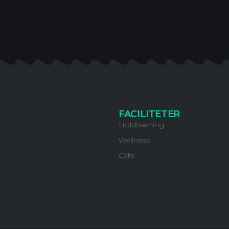
FACILITETER
Holdtræning
Wellness
Café