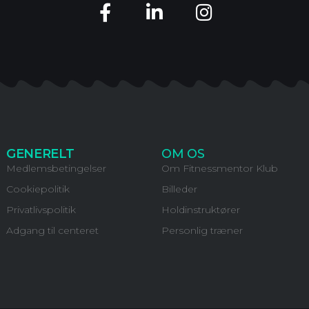
GENERELT
OM OS
Medlemsbetingelser
Om Fitnessmentor Klub
Cookiepolitik
Billeder
Privatlivspolitik
Holdinstruktører
Adgang til centeret
Personlig træner