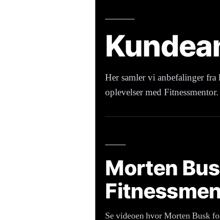
Kundean
Her samler vi anbefalinger fra
oplevelser med Fitnessmentor.
Morten Bus
Fitnessmen
Se videoen hvor Morten Busk for