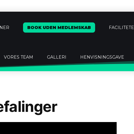
ÆNER
BOOK UDEN MEDLEMSKAB
FACILITET
VORES TEAM
GALLERI
HENVISNINGSGAVE
falinger