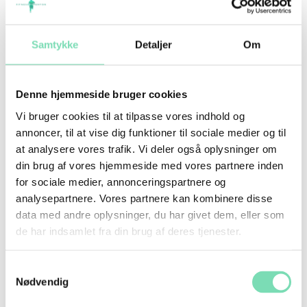
sendes direkte til din dør.
Samtykke
Detaljer
Om
Yderligere information
Denne hjemmeside bruger cookies
Vægt
Vi bruger cookies til at tilpasse vores indhold og
annoncer, til at vise dig funktioner til sociale medier og til
N/A
at analysere vores trafik. Vi deler også oplysninger om
din brug af vores hjemmeside med vores partnere inden
for sociale medier, annonceringspartnere og
Anmeldelser
analysepartnere. Vores partnere kan kombinere disse
data med andre oplysninger, du har givet dem, eller som
Der er endnu ikke nogle anmeldelser.
de har indsamlet fra din brug af deres tjenester.
Vær den første til at anmelde
Samtykkevalg
Nødvendig
“Klassisk Hoodie — Sort”