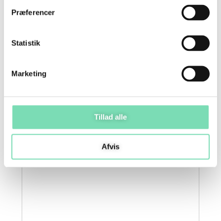
Præferencer
Din e-mailadresse vil ikke blive publiceret.
Krævede felter er markeret med
*
Statistik
Din bedømmelse
*
Marketing
Din anmeldelse
*
Tillad alle
Afvis