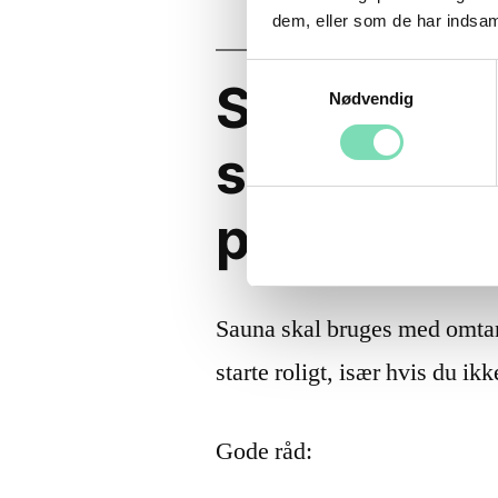
dem, eller som de har indsaml
Samtykkevalg
Sauna og r
Nødvendig
skal du v
på?
Sauna skal bruges med omtank
starte roligt, især hvis du ikk
Gode råd: