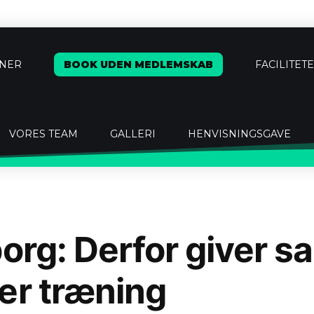
ÆNER
BOOK UDEN MEDLEMSKAB
FACILITET
VORES TEAM
GALLERI
HENVISNINGSGAVE
borg: Derfor giver s
er træning