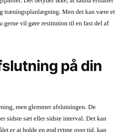
gspasset. Det betyder ikke, at sauna erstatter
tig træningsplanlægning. Men det kan være et
gerne vil gøre restitution til en fast del af
slutning på din
æning, men glemmer afslutningen. De
er sidste sæt eller sidste interval. Det kan
let er at holde en god rytme over tid, kan