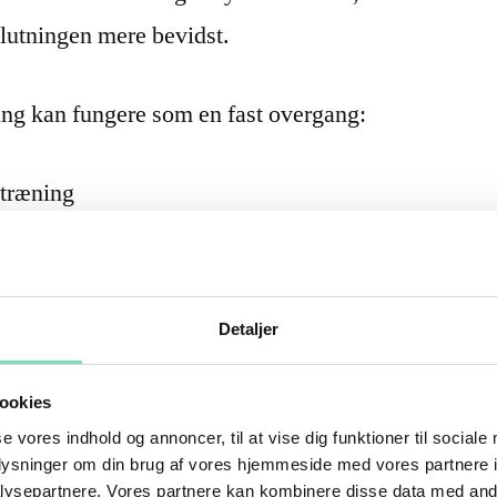
slutningen mere bevidst.
ning kan fungere som en fast overgang:
 træning
at mærke, hvordan kroppen har det
mlet oplevelse, ikke bare en opgave
an gøre det lettere at komme igen
Detaljer
 der træner flere gange om ugen, eller som
ookies
se vores indhold og annoncer, til at vise dig funktioner til sociale
æning, cardio, holdtræning og restitution på
oplysninger om din brug af vores hjemmeside med vores partnere i
ysepartnere. Vores partnere kan kombinere disse data med andr