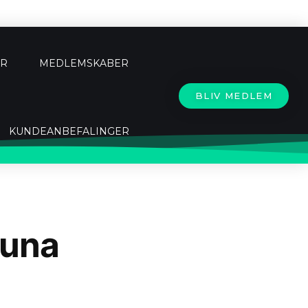
ER
MEDLEMSKABER
BLIV MEDLEM
KUNDEANBEFALINGER
auna