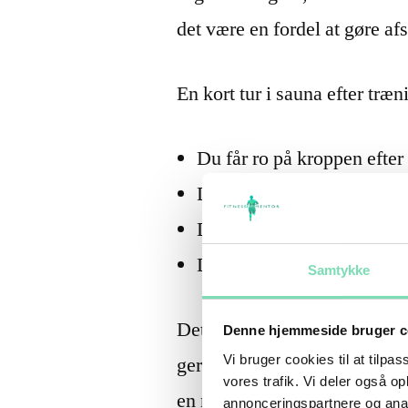
det være en fordel at gøre af
En kort tur i sauna efter træ
Du får ro på kroppen efter
Du giver dig selv tid til 
Du gør træningen til en sa
Du skaber en rutine, der k
Samtykke
Det er især relevant for dig,
Denne hjemmeside bruger c
Vi bruger cookies til at tilpas
gerne vil kombinere styrketr
vores trafik. Vi deler også 
en mere balanceret måde.
annonceringspartnere og anal