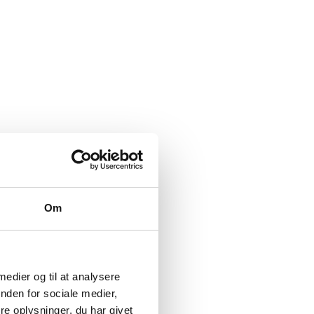
Om
 medier og til at analysere
nden for sociale medier,
e oplysninger, du har givet