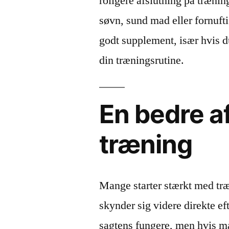
roligere afslutning på trænin
søvn, sund mad eller fornuf
godt supplement, især hvis du 
din træningsrutine.
En bedre af
træning
Mange starter stærkt med tr
skynder sig videre direkte eft
sagtens fungere, men hvis må