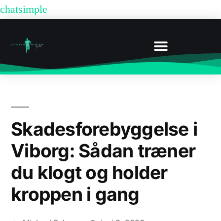
chatsimple
BOOK UDEN MEDLEMSKAB
Skadesforebyggelse i
Viborg: Sådan træner
du klogt og holder
kroppen i gang