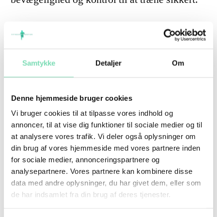
Stive hofter, stramme skuldre eller en ryg, der
føles låst, kan gøre bestemte øvelser sværere.
Samtykke
Detaljer
Om
Så begynder kroppen ofte at kompensere, og
det kan give irritationer over tid.
Denne hjemmeside bruger cookies
Vi bruger cookies til at tilpasse vores indhold og
Mobilitetstræning kan være enkel:
annoncer, til at vise dig funktioner til sociale medier og til
at analysere vores trafik. Vi deler også oplysninger om
din brug af vores hjemmeside med vores partnere inden
Rolige hofteåbnere før bentræning
for sociale medier, annonceringspartnere og
analysepartnere. Vores partnere kan kombinere disse
Skulderbevægelser før pres og træk
data med andre oplysninger, du har givet dem, eller som
de har indsamlet fra din brug af deres tjenester.
Let rotation for ryggen
Kontrollerede bevægelser gennem fuldt