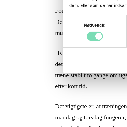
dem, eller som de har indsaml
For de fleste begyndere er 2
Samtykkevalg
Det giver kroppen tid til at 
Nødvendig
mulighed for at bygge en van
Hvis du har mere overskud, k
det behøver ikke ske med de
træne stabilt to gange om uge
efter kort tid.
Det vigtigste er, at træningen
mandag og torsdag fungerer, s