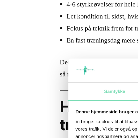
4-6 styrkeøvelser for hele
Let kondition til sidst, hvi
Fokus på teknik frem for 
En fast træningsdag mere 
Det lyder måske simpelt, me
så realistisk, at du kan gent
Samtykke
Hvor ofte 
Denne hjemmeside bruger c
træne?
Vi bruger cookies til at tilpas
vores trafik. Vi deler også 
annonceringspartnere og anal