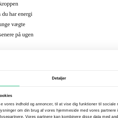
 kroppen
s du har energi
tunge vægte
senere på ugen
n det er netop pointen. Træningen skal være
age den, også når ugen ikke er perfekt.
Detaljer
skal en begynder
ookies
se vores indhold og annoncer, til at vise dig funktioner til sociale
oplysninger om din brug af vores hjemmeside med vores partnere i
ysepartnere. Vores partnere kan kombinere disse data med andr