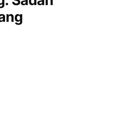
g: Sådan
gang