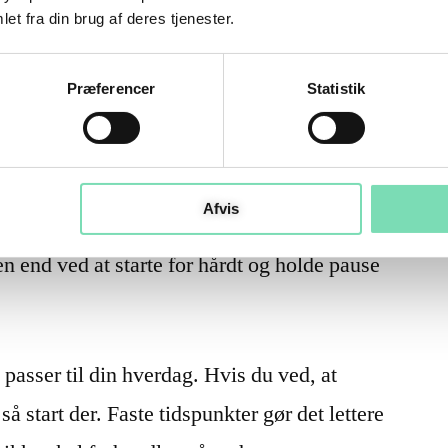
et fra din brug af deres tjenester.
 træninger om ugen et stærkt udgangspunkt.
vænne sig til nye bevægelser, og det giver dig
Præferencer
Statistik
e uden at fylde hele kalenderen.
an du tilføje en tredje træning senere. Men
Afvis
t samme. Mange får bedre resultater ved at
n end ved at starte for hårdt og holde pause
 passer til din hverdag. Hvis du ved, at
å start der. Faste tidspunkter gør det lettere