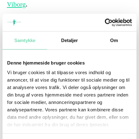
Viborg
.
Brug kondition som
Samtykke
Detaljer
Om
energi, ikke straf
Denne hjemmeside bruger cookies
Kondition midt på ugen behøver ikke være
Vi bruger cookies til at tilpasse vores indhold og
annoncer, til at vise dig funktioner til sociale medier og til
hårdt.
at analysere vores trafik. Vi deler også oplysninger om
din brug af vores hjemmeside med vores partnere inden
for sociale medier, annonceringspartnere og
For mange er den bedste løsning onsdag at
analysepartnere. Vores partnere kan kombinere disse
bruge kondition som en måde at få energi i
data med andre oplysninger, du har givet dem, eller som
de har indsamlet fra din brug af deres tjenester.
kroppen igen. Det kan være roligt,