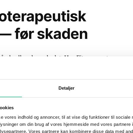
ioterapeutisk
— før skaden
år de allerede er skadet. Hos Fitnessmentor
erapeut
, og vi opfordrer vores medlemmer til
Detaljer
dentificere:
ookies
se vores indhold og annoncer, til at vise dig funktioner til sociale
ner
— Stramme muskler og begrænsede
oplysninger om din brug af vores hjemmeside med vores partnere i
ysepartnere. Vores partnere kan kombinere disse data med andr