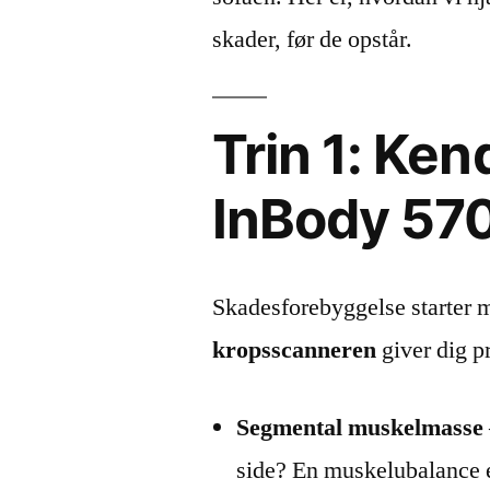
skader, før de opstår.
Trin 1: Ke
InBody 57
Skadesforebyggelse starter 
kropsscanneren
giver dig p
Segmental muskelmasse
side? En muskelubalance er