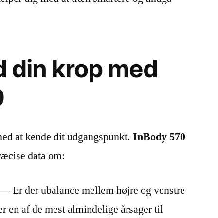
nd din krop med
0
med at kende dit udgangspunkt.
InBody 570
ræcise data om:
— Er der ubalance mellem højre og venstre
 en af de mest almindelige årsager til