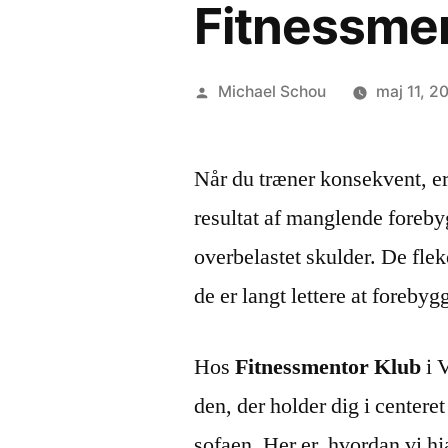
Fitnessmen
Michael Schou
maj 11, 2
Når du træner konsekvent, er
resultat af manglende foreb
overbelastet skulder. De flek
de er langt lettere at forebyg
Hos
Fitnessmentor Klub
i V
den, der holder dig i center
sofaen. Her er, hvordan vi h