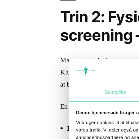
Trin 2: Fys
screening 
Mange søger fysioterapeut, n
Klub har vi
in-house fysiot
at bruge ham proaktivt.
Samtykke
En preventiv screening kan i
Denne hjemmeside bruger c
Vi bruger cookies til at tilpas
Bevægelighedsrestriktio
vores trafik. Vi deler også 
annonceringspartnere og anal