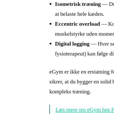
Isometrisk træning
— Du 
at belaste hele kæden.
Eccentric overload
— Kon
muskelstyrke uden mome
Digital logging
— Hver ses
fysioterapeut) kan følge d
eGym er ikke en erstatning f
sikrer, at du bygger en solid
kompleks træning.
Læs mere om eGym hos F