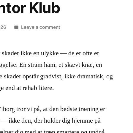
tor Klub
026
Leave a comment
 skader ikke en ulykke — de er ofte et
yggelse. En stram ham, et skævt knæ, en
e skader opstår gradvist, ikke dramatisk, og
ge end at rehabilitere.
iborg tror vi på, at den bedste træning er
et — ikke den, der holder dig hjemme på
jælper dig med at træn smartere og undgå