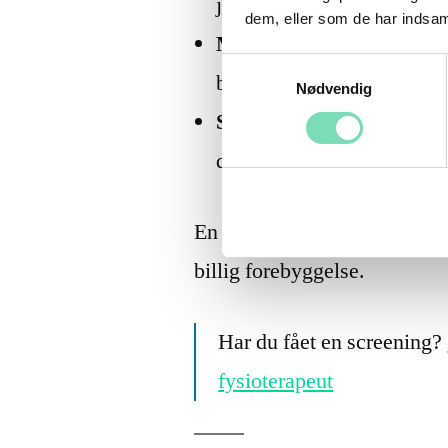
joints, der kan føre til k
dem, eller som de har indsaml
Motoriske ubalancer
— F
Samtykkevalg
belaster forkert over tid.
Nødvendig
Skaderisikoprofil
— Hvilk
din træningsform og livsst
En halv times screening kan s
billig forebyggelse.
Har du fået en screening?
fysioterapeut