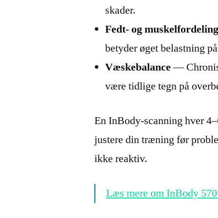
skader.
Fedt- og muskelfordelin
betyder øget belastning p
Væskebalance
— Chronis
være tidlige tegn på overb
En InBody-scanning hver 4–6
justere din træning før prob
ikke reaktiv.
Læs mere om InBody 570 