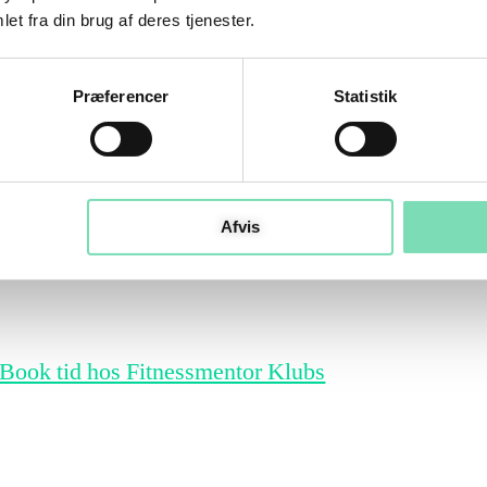
ompensations-skader.
et fra din brug af deres tjenester.
ejlbevægelser, du ikke mærker, men som
Præferencer
Statistik
e områder er mest vulnerable baseret på
il?
Afvis
pare dig for måneder i rehabilitering. Det er
Book tid hos Fitnessmentor Klubs