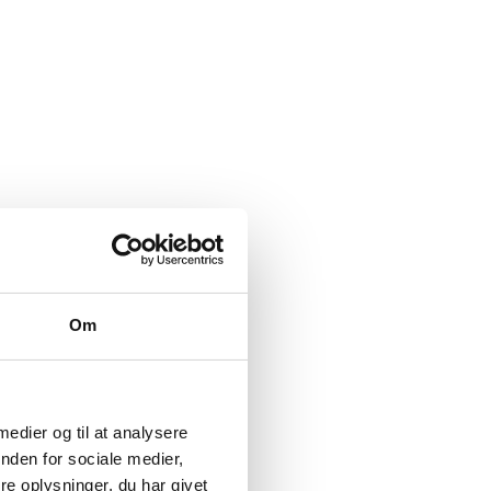
Om
 medier og til at analysere
nden for sociale medier,
e oplysninger, du har givet