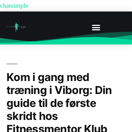
chatsimple
FITNESSCENTER VIBORG: MEDLEMSKABER OG PRISER HOS FITNESSMENTOR
BOOK UDEN MEDLEMSKAB
Kom i gang med
træning i Viborg: Din
guide til de første
skridt hos
Fitnessmentor Klub