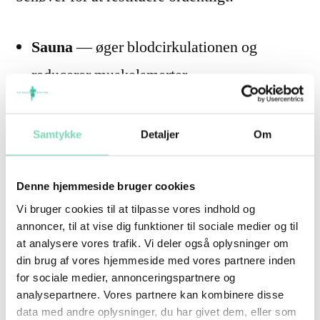
Sauna
— øger blodcirkulationen og
reducerer muskelsmerter
Infrarød sauna
— dyb varme der trænger
ind i muskelvævet og fremmer healing
Samtykke
Detaljer
Om
Dry floating
— vægtløs afslapning der
giver krop og sind total ro
Denne hjemmeside bruger cookies
Vi bruger cookies til at tilpasse vores indhold og
Massage og massagestole
— løsner
annoncer, til at vise dig funktioner til sociale medier og til
spændinger og forebygger skader
at analysere vores trafik. Vi deler også oplysninger om
din brug af vores hjemmeside med vores partnere inden
Redlight terapi
— understøtter cellulær
for sociale medier, annonceringspartnere og
analysepartnere. Vores partnere kan kombinere disse
restitution og reducerer inflammation
data med andre oplysninger, du har givet dem, eller som