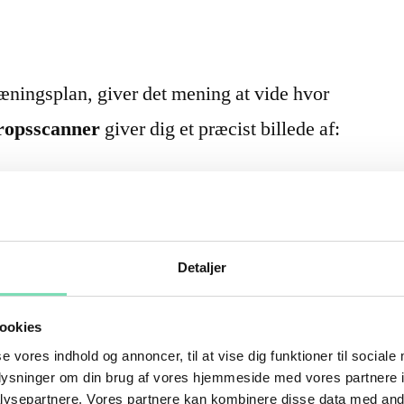
ræningsplan, giver det mening at vide hvor
ropsscanner
giver dig et præcist billede af:
rme, ben og krop
edt
Detaljer
ookies
se vores indhold og annoncer, til at vise dig funktioner til sociale
 resultatet giver dig og din træner et konkret
oplysninger om din brug af vores hjemmeside med vores partnere i
n gætværk — bare data. Det er langt mere
ysepartnere. Vores partnere kan kombinere disse data med andr