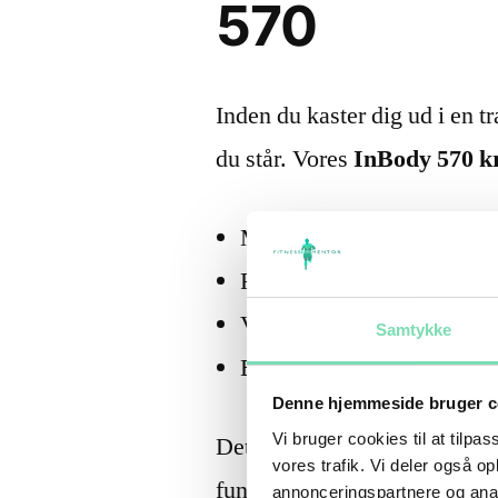
570
Inden du kaster dig ud i en t
du står. Vores
InBody 570 k
Muskelmasse fordelt på a
Fedtprocent og visceralt f
Væskebalance
Samtykke
Basalstofskifte
Denne hjemmeside bruger c
Vi bruger cookies til at tilpas
Det tager kun få minutter, og
vores trafik. Vi deler også 
fundament at bygge på. Inge
annonceringspartnere og anal