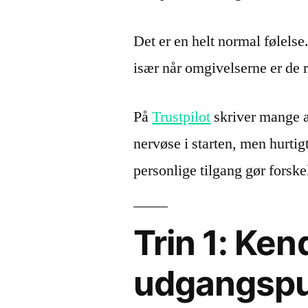
Det er en helt normal følelse
især når omgivelserne er de r
På
Trustpilot
skriver mange a
nervøse i starten, men hurti
personlige tilgang gør forske
Trin 1: Kend
udgangspu