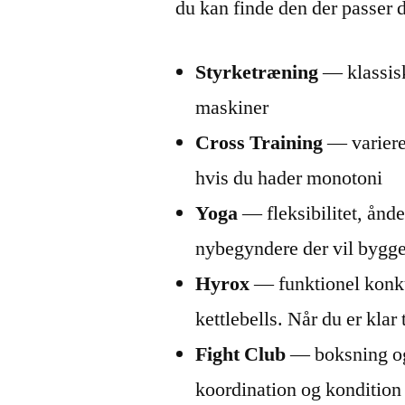
du kan finde den der passer d
Styrketræning
— klassis
maskiner
Cross Training
— variered
hvis du hader monotoni
Yoga
— fleksibilitet, ånde
nybegyndere der vil bygge
Hyrox
— funktionel konku
kettlebells. Når du er klar 
Fight Club
— boksning og 
koordination og kondition