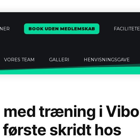
ÆNER
BOOK UDEN MEDLEMSKAB
FACILITET
VORES TEAM
GALLERI
HENVISNINGSGAVE
 med træning i Vibo
e første skridt hos