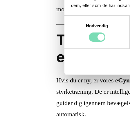
dem, eller som de har indsaml
motiverende end bare at still
Samtykkevalg
Nødvendig
Trin 2: Sta
eGym
Hvis du er ny, er vores
eGym
styrketræning. De er intellig
guider dig igennem bevægels
automatisk.