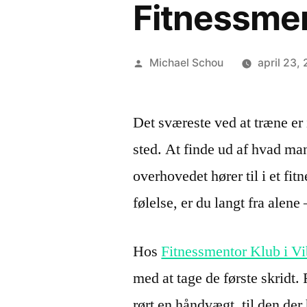
Fitnessmen
Michael Schou
april 23,
Det sværeste ved at træne er
sted. At finde ud af hvad ma
overhovedet hører til i et fi
følelse, er du langt fra alene
Hos
Fitnessmentor Klub i V
med at tage de første skridt.
rørt en håndvægt, til den der