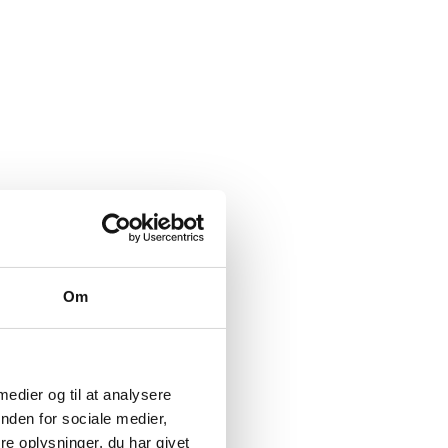
Om
 medier og til at analysere
nden for sociale medier,
e oplysninger, du har givet