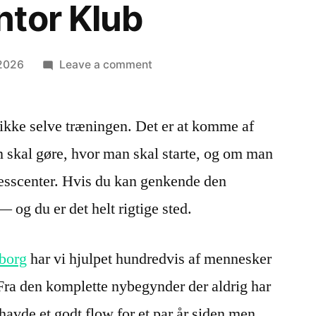
tor Klub
 2026
Leave a comment
 ikke selve træningen. Det er at komme af
n skal gøre, hvor man skal starte, og om man
tnesscenter. Hvis du kan genkende den
 — og du er det helt rigtige sted.
iborg
har vi hjulpet hundredvis af mennesker
 Fra den komplette nybegynder der aldrig har
 havde et godt flow for et par år siden men