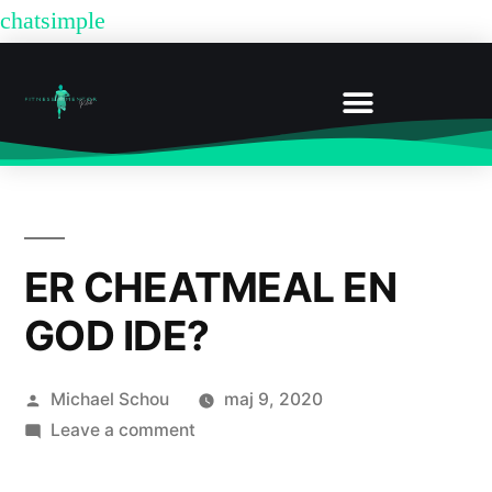
chatsimple
FITNESSCENTER VIBORG: MEDLEMSKABER OG PRISER HOS FITNESSMENTOR
BOOK UDEN MEDLEMSKAB
ER CHEATMEAL EN
GOD IDE?
Michael Schou
maj 9, 2020
Leave a comment