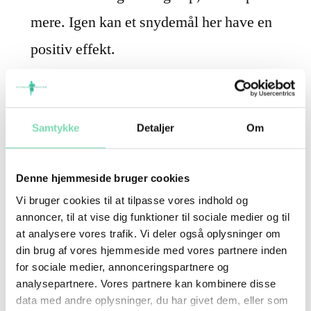
mere. Igen kan et snydemål her have en
positiv effekt.
Insulin.
Dette hormon bliver stimuleret når
man spiser mange kulhydrater/sukker, som
der jo normalt er i snydemåltider. Når
Samtykke
Detaljer
Om
insulinen i kroppen er høj kan man kun
Denne hjemmeside bruger cookies
lagre fedt og ikke forbrænde fedt
.
Vi bruger cookies til at tilpasse vores indhold og
annoncer, til at vise dig funktioner til sociale medier og til
at analysere vores trafik. Vi deler også oplysninger om
Lav en klar aftale med
din brug af vores hjemmeside med vores partnere inden
for sociale medier, annonceringspartnere og
dig selv!
analysepartnere. Vores partnere kan kombinere disse
data med andre oplysninger, du har givet dem, eller som