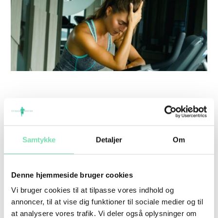
OVERTRÆNING OG KONSEKVENSER
Blog Fitnessmentor Klub OVERTRÆNING
Samtykke
Detaljer
Om
OG KONSEKVENSER Alle personlige
trænere ved, at der ikke findes et
Denne hjemmeside bruger cookies
træningsprogram, der ikke indeholder en eller
Vi bruger cookies til at tilpasse vores indhold og
anden form for udfordring. Det ved de fleste
annoncer, til at vise dig funktioner til sociale medier og til
at analysere vores trafik. Vi deler også oplysninger om