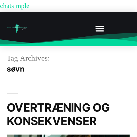
chatsimple
MEDLEMSKABER OG PRISER HOS FITNESSMENTOR
BOOK UDEN MEDLEMSKAB
Tag Archives:
søvn
OVERTRÆNING OG
KONSEKVENSER