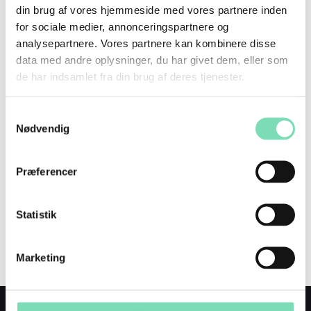
klienter heldigvis også, for udfordringer er en
din brug af vores hjemmeside med vores partnere inden
for sociale medier, annonceringspartnere og
stor del af dét at træne. Nogle udfordringer er
analysepartnere. Vores partnere kan kombinere disse
større end andre, men fælles for dem …
data med andre oplysninger, du har givet dem, eller som
de har indsamlet fra din brug af deres tjenester.
Continue reading
Samtykkevalg
Nødvendig
Præferencer
Michael Schou
juni 23, 2022
Kost og sundhed
,
Styrketræning
Statistik
kost
,
overtræning
,
personlig træner
,
søvn
,
stress
,
sundhed
Marketing
Leave a comment