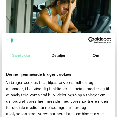
OVERTRÆNING OG KONSEKVENSER
Samtykke
Detaljer
Om
Blog Fitnessmentor Klub OVERTRÆNING
OG KONSEKVENSER Alle personlige
Denne hjemmeside bruger cookies
Vi bruger cookies til at tilpasse vores indhold og
trænere ved, at der ikke findes et
annoncer, til at vise dig funktioner til sociale medier og til
træningsprogram, der ikke indeholder en eller
at analysere vores trafik. Vi deler også oplysninger om
din brug af vores hjemmeside med vores partnere inden
anden form for udfordring. Det ved de fleste
for sociale medier, annonceringspartnere og
klienter heldigvis også, for udfordringer er en
analysepartnere. Vores partnere kan kombinere disse