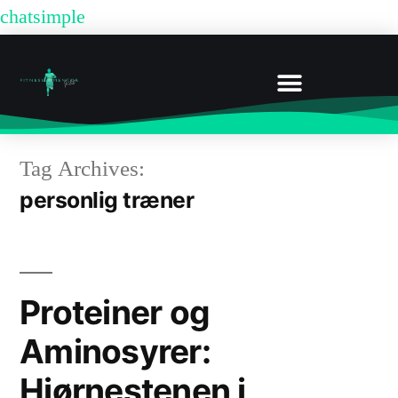
chatsimple
FITNESSCENTER VIBORG: MEDLEMSKABER OG PRISER HOS FITNESSMENTOR
BOOK UDEN MEDLEMSKAB
Tag Archives:
personlig træner
Proteiner og
Aminosyrer:
Hjørnestenen i