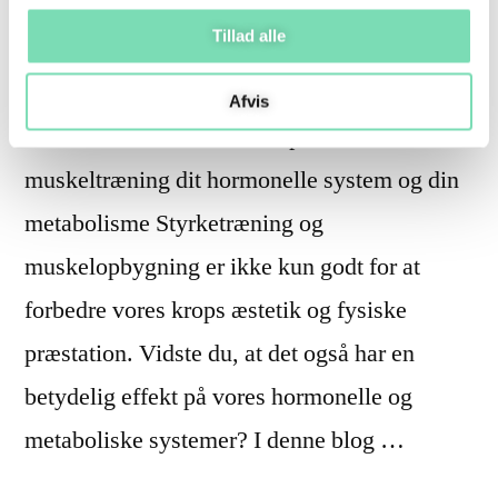
Tillad alle
Sådan påvirker muskeltræning dit hormonelle
system og din metabolismE Blog
Afvis
Fitnessmentor Klub Sådan påvirker
muskeltræning dit hormonelle system og din
metabolisme Styrketræning og
muskelopbygning er ikke kun godt for at
forbedre vores krops æstetik og fysiske
præstation. Vidste du, at det også har en
betydelig effekt på vores hormonelle og
metaboliske systemer? I denne blog …