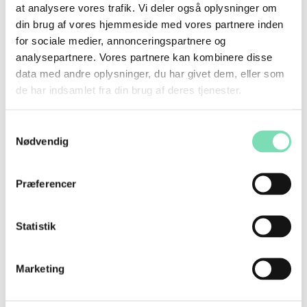
at analysere vores trafik. Vi deler også oplysninger om
Sådan påvirker
din brug af vores hjemmeside med vores partnere inden
for sociale medier, annonceringspartnere og
muskeltræning dit
analysepartnere. Vores partnere kan kombinere disse
data med andre oplysninger, du har givet dem, eller som
hormonelle system og
de har indsamlet fra din brug af deres tjenester.
din metabolisme
Samtykkevalg
Nødvendig
Præferencer
Statistik
Marketing