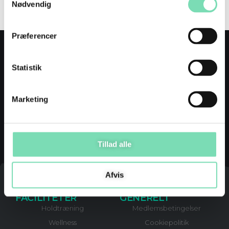
Nødvendig
Leave a comment
Præferencer
BLIV MEDLEM
Statistik
BLIV MEDLEM
Marketing
Tillad alle
Afvis
FACILITETER
GENERELT
Holdtræning
Medlemsbetingelser
Wellness
Cookiepolitik